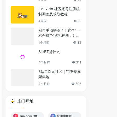
直领域网址导航站
Linux.do 社区账号注册机
制调整及获取教程
4周前
69
别再手动拼图了！这个“一
秒合成”的巡礼神器，让修
图时间归零
1个月前
83
SkrBT是什么
4个月前
311
E站二次元社区｜宅友专属
聚集地
4个月前
506
热门网址
Trip.com Official Site‎‎
杭州中国国际动漫节