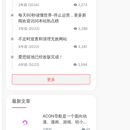
2年前 (2024)
2,273
每天60秒读懂世界-停止运营，更多新
闻欢迎访问本站热点榜
3年前 (2023)
3,299
不定时巡查和清理无效网站
4年前 (2022)
3,381
爱思链池已经改版完成！
4年前 (2022)
3,594
更多
最新文章
ACGN导航是一个面向动
漫、漫画、游戏、轻小说
及二次元文化爱好者的垂
3周前
55