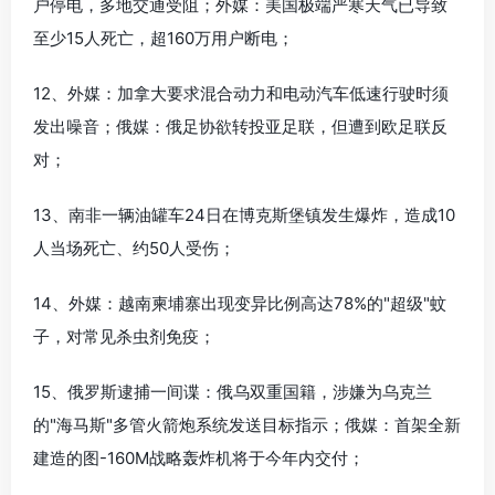
户停电，多地交通受阻；外媒：美国极端严寒天气已导致
至少15人死亡，超160万用户断电；
12、外媒：加拿大要求混合动力和电动汽车低速行驶时须
发出噪音；俄媒：俄足协欲转投亚足联，但遭到欧足联反
对；
13、南非一辆油罐车24日在博克斯堡镇发生爆炸，造成10
人当场死亡、约50人受伤；
14、外媒：越南柬埔寨出现变异比例高达78%的"超级"蚊
子，对常见杀虫剂免疫；
15、俄罗斯逮捕一间谍：俄乌双重国籍，涉嫌为乌克兰
的"海马斯"多管火箭炮系统发送目标指示；俄媒：首架全新
建造的图-160M战略轰炸机将于今年内交付；