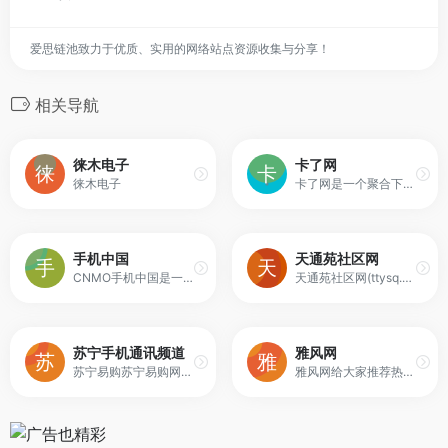
爱思链池致力于优质、实用的网络站点资源收集与分享！
相关导航
徕木电子
卡了网
徕木电子
卡了网是一个聚合下载平台,包含课程学习,存储,区块链,人工智能,游戏开发,音视频,跨平台,大数据,云计算,考试认证,信息化,服务器应用,行业,数据库,安全技术,操作系统,网络技术,编程语言,移动开发等源代码实例下载平台
手机中国
天通苑社区网
CNMO手机中国是一个实现了专业、时尚、品位并重的新兴手机媒体。相对于传统手机媒体不同之处在于，手机中国不仅提供指导消费、倡导应用，同时还在引领着手机的时尚与品位。在专业端，手机中国提供售前指导，包括价格、选购、评测试用、新品消息等，同时还在时尚与品味端，提供全方位的服务。
天通苑社区网(ttysq.com)建于2003年,是北京天通苑官方社区论坛,是规模大、分类全的便民生活网,提供二手交易、商城、黄页、团购、物业等服务。
苏宁手机通讯频道
雅风网
苏宁易购苏宁易购网上商城（Suning.com）苏宁手机通讯频道，提供各类正品行货智能手机、新品手机、手机推荐、手机最新报价、促销、测评、图片、价格行情、评价咨询等购物信息，更多更全手机品牌，尽在苏宁易购手机频道。
雅风网给大家推荐热门的社会百科，财经新闻、实时新闻、娱乐新闻、汽车、美食、军事、体育、星座、科技、生等新闻资讯信息，让你在线了解到最新的排行信息