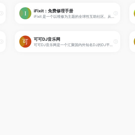
iFixit：免费修理手册
iFixit 是一个以维修为主题的全球性互助社区。从一个一个的设备开始，让我们来一步一个脚印一点一点的修复这个世界。你可以在问题解答论坛和专家一起互动——还可以创建并与全世界分享由你编篡的维修手册。你可以在这里买到所有关于你的 DIY 维修计划的配件及工具，帮助修复好你的苹果或安卓设备。
可可DJ音乐网
可可DJ音乐网是一个汇聚国内外知名DJ的DJ平台.我们提供DJ舞曲app,包括ios,Android,pc端和微信公众号多客户端，提供求职招聘，原创舞曲发布,电音现场,舞曲视频,在线舞曲试听下载的综合性DJ门户网。