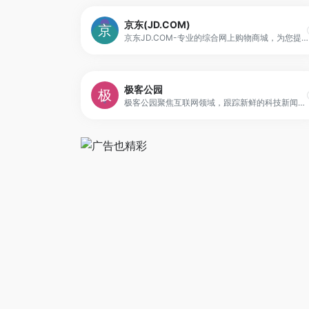
京东(JD.COM)
京东JD.COM-专业的综合网上购物商城，为您提供正品低价的购物选择、优质便捷的服务体验。商品来自全球数十万品牌商家，囊括家电、手机、电脑、服装、居家、母婴、美妆、个护、食品、生鲜等丰富品类，满足各种购物需求。
极客公园
极客公园聚焦互联网领域，跟踪新鲜的科技新闻动态，关注极具创新精神的科技产品。