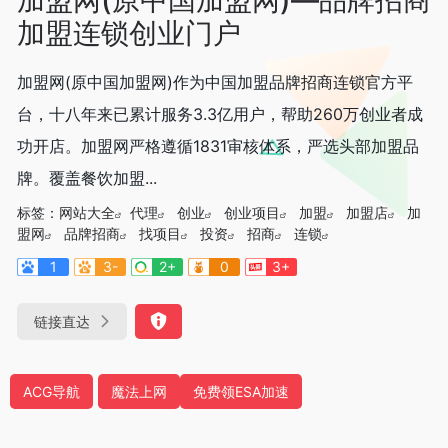
加盟连锁创业门户
加盟网(原中国加盟网)作为中国加盟品牌招商连锁官方平
台，十八年来已累计服务3.3亿用户，帮助260万创业者成
功开店。加盟网严格遵循1831审核体系，严选头部加盟品
牌。覆盖餐饮加盟...
标签：
网站大全
代理
创业
创业项目
加盟
加盟店
加
盟网
品牌招商
找项目
投资
招商
连锁
1
3-
2+
0
3+
链接直达
ACG导航
魔法上网
免费领ESA加速