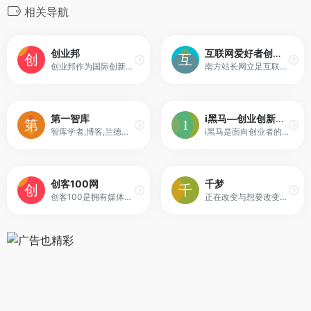
相关导航
创业邦
互联网爱好者创业的站长之家
创业邦作为国际创新生态服务平台，为高成长企业、金融机构、产业园区、地方政府提供全方位的媒体资讯、数字会展、数据研究、创新咨询、教育培训、资本对接等服务。
南方站长网立足互联网创业者，是服务于网页设计师、程序员、产品经理、大数据、IDC、SEO、电子商务、微商、云计算、微网站、微店等互联网从业者的综合平台；提供网站源码、互联网新闻、IT创业教程、网络营销视频等站长资源；欢迎软件工程师、网站美工、网站站长加入。
第一智库
i黑马—创业创新服务平台
智库学者,博客,兰德公司,智库,布鲁金斯,学者,经济学家,地缘,国际关系,中外关系,战略,宾夕法尼亚,政治,一带一路,新丝绸之路,疆独,藏独,达赖,宗教,战略与观察,观察家,CSIS,国际战略研究中心,南海,岛链,反介,外交,核武器,经济,投资,政策
i黑马是面向创业者的创新型综合服务平台，掌握创业创新领域强有力话语权的媒体矩阵,致力于帮助创业者获得投资、人才、宣传和经验。
创客100网
千梦
创客100是拥有媒体属性的互联网股权投融资平台，由IT时代周刊和中关村科技园区昌平园共同发起组建。旗下媒体集群拥有一千多万IT、互联网、创业者、投资人为主的读者和粉丝。
正在改变与想要改变世界的人,都在千梦！