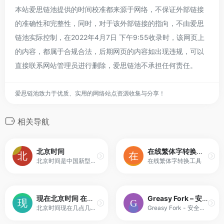
本站爱思链池提供的时间校准都来源于网络，不保证外部链接
的准确性和完整性，同时，对于该外部链接的指向，不由爱思
链池实际控制，在2022年4月7日 下午9:55收录时，该网页上
的内容，都属于合规合法，后期网页的内容如出现违规，可以
直接联系网站管理员进行删除，爱思链池不承担任何责任。
爱思链池致力于优质、实用的网络站点资源收集与分享！
相关导航
北京时间
在线繁体字转换工具
北京时间是中国新型主流媒体，拥有广电级视频采集制作能力和国内一流的调查记者队伍，首创云记者和云媒体理念，以移动互联网理念和方式重构新闻生产传播全链条，成为中国传统媒体向融媒体转型的领导者。
在线繁体字转换工具
现在北京时间 在线标准北京时间校对
Greasy Fork – 安全、实用的用户脚本大全
北京时间现在几点几分几秒？北京时间网告诉你！为您提供现在北京时间校对,农历查询,现在中国标准时间,当前北京时间校准对时等服务。
Greasy Fork - 安全、实用的用户脚本大全