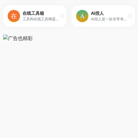
在线工具箱
Al捏人
工具狗在线工具网是一家免费的在线实用工具网站，为大家提供在线大写一二三四五六七八大九十大写,大写转换器,一键抠图、在线新华字典、在线万年历等功能。
Al捏人是一款非常有趣的网站，里面有卡通人物、真人照片、雕塑、GD画等。在这个网站里，你可以制作独一无二的脸，从五官到细节，都可以操作。