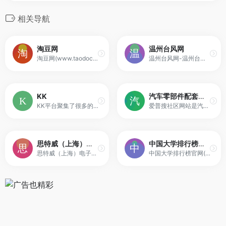
相关导航
淘豆网
温州台风网
淘豆网(www.taodocs.com)是大型的文档在线销售与分享社区。在这里已经上传了上亿份文档资料。来淘豆网，即刻分享销售你的文档。借助淘豆网，你可以为你的文档定价，并通过淘豆网发表到微信、微博中，进行广泛传播，在分享的同时获得收入回报。
温州台风网-温州台风预警网站
KK
汽车零部件配套采购/供应商
KK平台聚集了很多的娱乐美女，每一个艺人的精彩活动，平台都会给予节目预告，让用户绝不错过任何精彩活动。当然KK平台的最大庆典就是KK年度盛典，这样的大型庆典千万不能错过哦！
爱普搜社区网站是汽车配套行业的专业商务社区,爱普搜汽车社区提供:汽车零部件配套采购商机,汽车零部件配套供应商展示,采购商与供应商在线交流。
思特威（上海）电子科技股份有限公司
中国大学排行榜「CNUR」
思特威（上海）电子科技股份有限公司（SmartSens Technology）是一家从事CMOS图像传感器芯片产品研发、设计及服务的高新技术企业。思特威以创新为驱动，专注于为客户提供面向未来和全球领先的CMOS图像传感器芯片产品。凭借一支精于创新、覆盖全球的研发团队，思特威自主研发出了优秀的夜视全彩技术、SFCPixel®专利技术、Stack BSI的全局曝光技术等诸多业内先进的创新技术。产品遍及安防监控、车载影像、机器视觉及消费类电子产品（运动相机、无人机、扫地机器人、智能家用摄像头）等应用领域。自2017年起，思特威已连续多年在CIS产品安防领域全球市场占有率上保持领先，并已成为消费类机器视觉领域Global Shutter CIS龙头企业。今后亦将在人工智能、手机影像、车载电子等新兴应用领域不断拓展创新。
中国大学排行榜官网(China University Rankings，简称CNUR)，专注于高校动态，榜单有ABC中国大学排名，ABC中国民办大学排名，中国研究生院校排名，ABC中国高职院校排名。