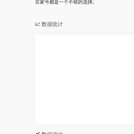
百家号都是一个不错的选择。
数据统计