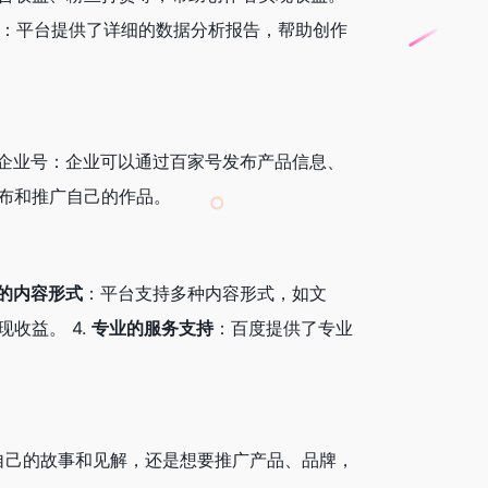
：平台提供了详细的数据分析报告，帮助创作
. 企业号：企业可以通过百家号发布产品信息、
发布和推广自己的作品。
的内容形式
：平台支持多种内容形式，如文
收益。 4.
专业的服务支持
：百度提供了专业
自己的故事和见解，还是想要推广产品、品牌，