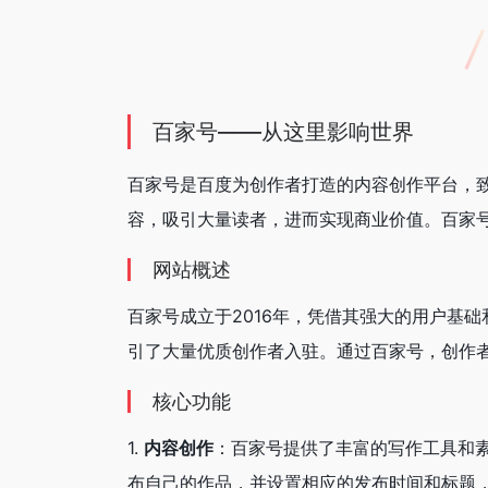
百家号——从这里影响世界
百家号是百度为创作者打造的内容创作平台，
容，吸引大量读者，进而实现商业价值。百家
网站概述
百家号成立于2016年，凭借其强大的用户基
引了大量优质创作者入驻。通过百家号，创作
核心功能
1.
内容创作
：百家号提供了丰富的写作工具和素
布自己的作品，并设置相应的发布时间和标题，