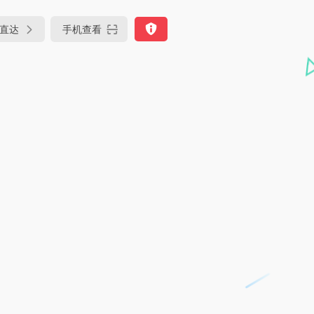
直达
手机查看