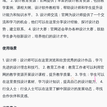
域。 2. 设计教育资源：官网提供了丰富的设计教育资源，包括教
学案例、课程大纲、设计软件教程等，帮助设计师和学生提升设
计能力和知识水平。 3. 设计师交流：官网为设计师提供了一个交
流和学习的机会，他们可以在这里分享设计经验、探讨设计趋
势，建立联系。 4. 设计大赛：官网还会举办各种设计大赛，鼓励
学生参与创新设计，培养他们的设计才华。
使用场景
1. 设计师：设计师可以在这里浏览和欣赏优秀的设计作品，学习
先进的设计理念和技巧。 2. 教育工作者：教育工作者可以利用官
网的教学资源开展设计课程，提升教学质量。 3. 学生：学生可以
在这里查找设计素材、学习设计知识，提高自己的设计能力。 4.
行业人士：行业人士可以在这里了解中国设计的发展动态，寻找
合作伙伴和灵感。