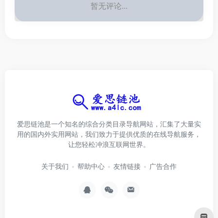
暂无评论...
爱思链池是一个知名的综合分类目录导航网站，汇集了大量实
用的国内外实用网站，我们致力于提供优质的在线导航服务，
让您轻松冲浪互联网世界。
关于我们
帮助中心
友情链接
广告合作