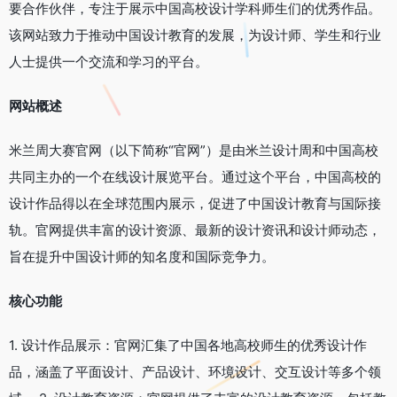
要合作伙伴，专注于展示中国高校设计学科师生们的优秀作品。
该网站致力于推动中国设计教育的发展，为设计师、学生和行业
人士提供一个交流和学习的平台。
网站概述
米兰周大赛官网（以下简称“官网”）是由米兰设计周和中国高校
共同主办的一个在线设计展览平台。通过这个平台，中国高校的
设计作品得以在全球范围内展示，促进了中国设计教育与国际接
轨。官网提供丰富的设计资源、最新的设计资讯和设计师动态，
旨在提升中国设计师的知名度和国际竞争力。
核心功能
1. 设计作品展示：官网汇集了中国各地高校师生的优秀设计作
品，涵盖了平面设计、产品设计、环境设计、交互设计等多个领