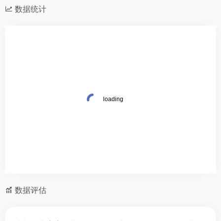
数据统计
数据评估