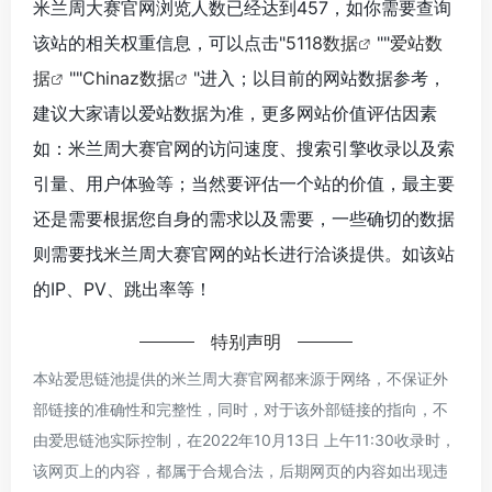
米兰周大赛官网浏览人数已经达到457，如你需要查询
该站的相关权重信息，可以点击"
5118数据
""
爱站数
据
""
Chinaz数据
"进入；以目前的网站数据参考，
建议大家请以爱站数据为准，更多网站价值评估因素
如：米兰周大赛官网的访问速度、搜索引擎收录以及索
引量、用户体验等；当然要评估一个站的价值，最主要
还是需要根据您自身的需求以及需要，一些确切的数据
则需要找米兰周大赛官网的站长进行洽谈提供。如该站
的IP、PV、跳出率等！
特别声明
本站爱思链池提供的米兰周大赛官网都来源于网络，不保证外
部链接的准确性和完整性，同时，对于该外部链接的指向，不
由爱思链池实际控制，在2022年10月13日 上午11:30收录时，
该网页上的内容，都属于合规合法，后期网页的内容如出现违