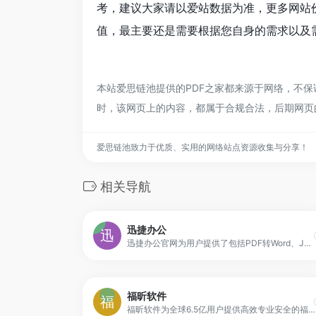
考，建议大家请以爱站数据为准，更多网站
值，最主要还是需要根据您自身的需求以及需
本站爱思链池提供的PDF之家都来源于网络，不保证
时，该网页上的内容，都属于合规合法，后期网页
爱思链池致力于优质、实用的网络站点资源收集与分享！
相关导航
迅捷办公
迅捷办公官网为用户提供了包括PDF转Word、JPG、PPT在内的多种格式相互转换方案,及PDF修改内容、扫描图片转换成文字、虚拟打印文件等办公常见难题,帮助用户无忧处理办公文档.
福昕软件
福昕软件为全球6.5亿用户提供高效专业安全的福昕PDF编辑器下载、福昕PDF阅读器下载、PDF转换器下载以及全面的PDF文档产品技术与解决方案，是具有完全自主知识产权的全球领先的PDF文档核心技术与应用服务的国产厂商，为PDF文档的安全保驾护航。