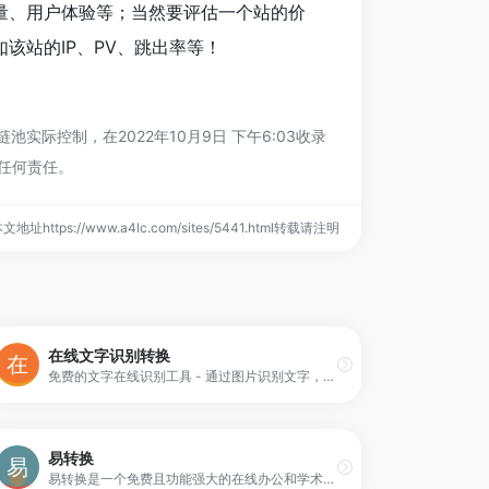
量、用户体验等；当然要评估一个站的价
该站的IP、PV、跳出率等！
际控制，在2022年10月9日 下午6:03收录
任何责任。
文地址https://www.a4lc.com/sites/5441.html转载请注明
在线文字识别转换
免费的文字在线识别工具 - 通过图片识别文字，可保留原始格式，提供图像文字识别，提取图片文字，pdf文字识别，扫描文件识别服务、pdf转Word文档服务等。我们的Ocr服务支持中文、繁体中文、日语、韩语、英语、法语、俄语、德语等多种语言，输出结果支持PDF、Word和Txt格式。
易转换
易转换是一个免费且功能强大的在线办公和学术文档转换工具，支持PDF、Word、Excel、PPT、知网CAJ、CAD等百余种常用文档的格式转换、文件压缩、图片处理、文字识别