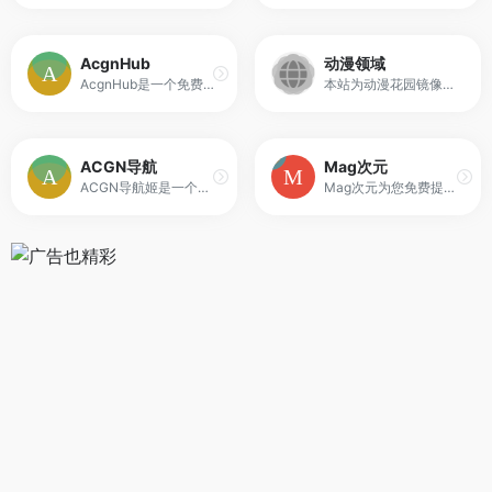
AcgnHub
动漫领域
AcgnHub是一个免费分享并收录最新最热门ACG动漫网站、漫画网站、动漫资源、动漫资讯、动漫音乐、萌网站、轻小说、二次元等相关网站的萌导航。
本站为动漫花园镜像站，本站不存储发布任何资源，仅提供搜索及动漫花园快照内容，及时提供最全面的动画，漫画，动漫音乐，游戏等内容。
ACGN导航
Mag次元
ACGN导航姬是一个免费分享并收录最新最热门ACG动漫网站、漫画网站、动漫资源、动漫资讯、动漫音乐、萌网站、轻小说、二次元等！
Mag次元为您免费提供最新的动漫番剧哦~专注于动漫卡通资源收集整理，海量无修动漫卡通资源免费在线观看下载。