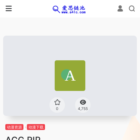
0
4,755
动漫资源
动漫下载
ACG.RIP