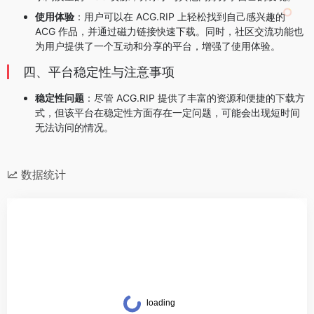
使用体验
：用户可以在 ACG.RIP 上轻松找到自己感兴趣的
ACG 作品，并通过磁力链接快速下载。同时，社区交流功能也
为用户提供了一个互动和分享的平台，增强了使用体验。
四、平台稳定性与注意事项
稳定性问题
：尽管 ACG.RIP 提供了丰富的资源和便捷的下载方
式，但该平台在稳定性方面存在一定问题，可能会出现短时间
无法访问的情况。
数据统计