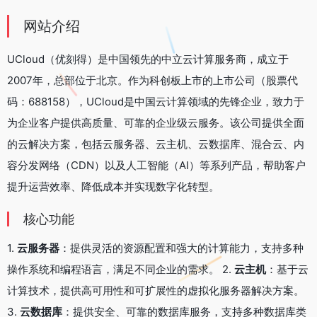
网站介绍
UCloud（优刻得）是中国领先的中立云计算服务商，成立于
2007年，总部位于北京。作为科创板上市的上市公司（股票代
码：688158），UCloud是中国云计算领域的先锋企业，致力于
为企业客户提供高质量、可靠的企业级云服务。该公司提供全面
的云解决方案，包括云服务器、云主机、云数据库、混合云、内
容分发网络（CDN）以及人工智能（AI）等系列产品，帮助客户
提升运营效率、降低成本并实现数字化转型。
核心功能
1.
云服务器
：提供灵活的资源配置和强大的计算能力，支持多种
操作系统和编程语言，满足不同企业的需求。 2.
云主机
：基于云
计算技术，提供高可用性和可扩展性的虚拟化服务器解决方案。
3.
云数据库
：提供安全、可靠的数据库服务，支持多种数据库类