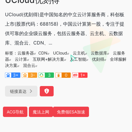
UCloud(优刻得)是中国知名的中立云计算服务商，科创板
上市(股票代码：688158)，中国云计算第一股，专注于提
供可靠的企业级云服务，包括云服务器、云主机、云数据
库、混合云、CDN、...
标签：
云服务器
CDN
UCloud
云主机
云数据库
云服务
器
云计算
互联网+解决方案
人工智能
优刻得
全球服解
决方案
混合云
3+
3-
3
0
1+
链接直达
ACG导航
魔法上网
免费领ESA加速