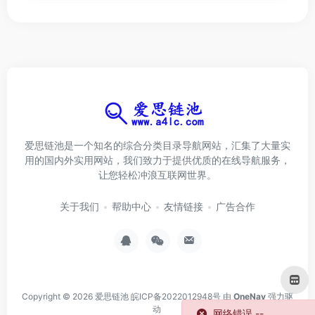
爱思链池是一个知名的综合分类目录导航网站，汇集了大量实
用的国内外实用网站，我们致力于提供优质的在线导航服务，
让您轻松冲浪互联网世界。
关于我们
帮助中心
友情链接
广告合作
Copyright © 2026
爱思链池
皖ICP备2022012948号
由
OneNav
强力驱
动
网络错误 --.