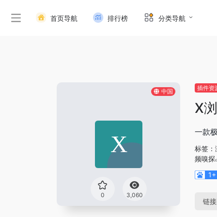
首页导航
排行榜
分类导航
插件资
中国
X
一款
标签：
频嗅探
1+
0
3,060
链接