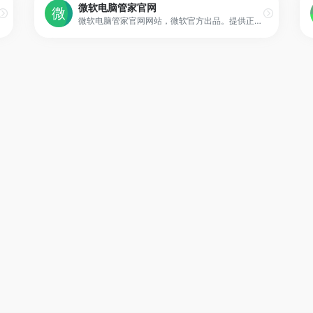
微软电脑管家官网
微软电脑管家官网网站，微软官方出品。提供正版Microsoft电脑管家下载，电脑杀毒，深度清理，木马查杀，守卫电脑安全。同时还配有独家查杀优化引擎，电脑加速让你的电脑焕然一新。