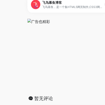
飞鸟慕鱼博客
飞鸟慕鱼，是一个集HTML5网页制作,CSS3网页设计,科技数码,ZBLOG博客程序,php教程,php源码,php编程,web前端,javascript教程等内容于一体的个人小型网站
暂无评论