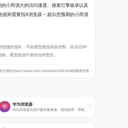
期的小而强大的访问速度、搜索引擎收录以及
则需要找X浏览器 – 超出您预期的小而强
链接的指向，不由爱思链池实际控制，在2022年
行删除，爱思链池不承担任何责任。
本文地址https://www.a4lc.com/sites/325.html转载请注明
华为浏览器
华为浏览器为用户提供集搜索、资讯推荐、导航于一体的优质上网体验，汇聚众多权威新闻媒体伙伴，为用户提供可信资讯，同时根据用户偏好，个性化地呈现更多元丰富的内容。强大的安全隐私保护，为用户提供清爽、安全、畅快的浏览体验。