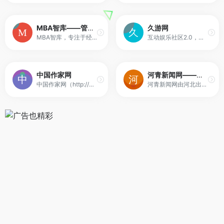
MBA智库——管理者专业学习成长平台
久游网
MBA智库，专注于经济管理领域的学习成长平台
互动娱乐社区2.0，娱乐时尚尽在久游
中国作家网
河青新闻网——河北青年最关注的新闻门户网站
中国作家网（http://www.chinawriter.com.cn）是由中国作家协会主办、中国作家出版集团管理运营的综合性专业文学网站。中国作家网是党的文艺工作和新闻舆论工作的重要阵地，是中国作家协会发布信息、服务作家的重要窗口。作为专业性的文学网站，中国作家网积极推荐优秀作家作品，整合资源，联通线上线下文学组织工作，竭力为文学爱好者提供作品发表园地，为作家和读者提供互动交流平台，全方位、多角度呈现当代文学繁荣发展的图景，努力助推中国文学走向高峰。
河青新闻网由河北出版传媒集团主管、主办，是河北省重点新闻网站，秉承激励青年、服务青年、报道青年的宗旨，“为影响而生”的新闻理念，融媒矩阵用户超1200万。