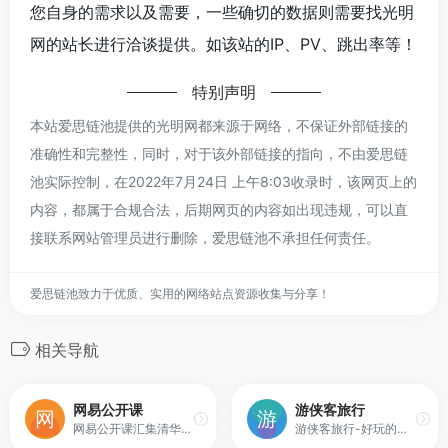
您自身的需求以及需要，一些确切的数据则需要找光明
网的站长进行洽谈提供。如该站的IP、PV、跳出率等！
特别声明
本站爱思链池提供的光明网都来源于网络，不保证外部链接的
准确性和完整性，同时，对于该外部链接的指向，不由爱思链
池实际控制，在2022年7月24日 上午8:03收录时，该网页上的
内容，都属于合规合法，后期网页的内容如出现违规，可以直
接联系网站管理员进行删除，爱思链池不承担任何责任。
爱思链池致力于优质、实用的网络站点资源收集与分享！
相关导航
网易公开课
游侠客旅行
网易公开课汇集清华、北大、哈佛、耶鲁等世界名校共上千门课程，覆盖科学、经济、人文、哲学等22个领域，在这里你可以开拓视野看世界，获取有深度的好知识。
游侠客旅行-好玩的主题旅行平台,包括户外、摄影、亲子、深度人文、休闲度假、体育等.截至2019年，拥有500多名员工,遍布全球的领队超过3000人,注册用户突破1000万.游侠客旗下包含游侠客旅行、游侠客摄影、游侠客体育、游侠客教育及游侠客旅游开发!