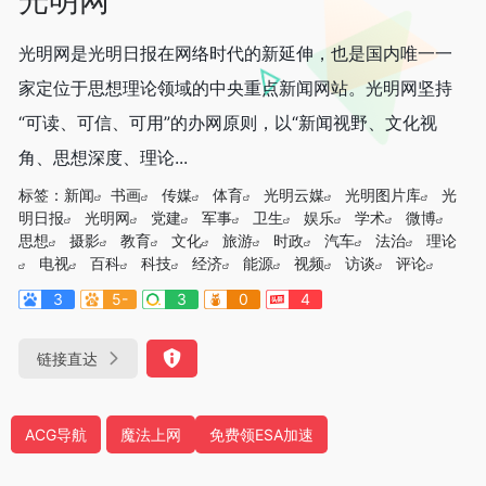
光明网是光明日报在网络时代的新延伸，也是国内唯一一
家定位于思想理论领域的中央重点新闻网站。光明网坚持
“可读、可信、可用”的办网原则，以“新闻视野、文化视
角、思想深度、理论...
标签：
新闻
书画
传媒
体育
光明云媒
光明图片库
光
明日报
光明网
党建
军事
卫生
娱乐
学术
微博
思想
摄影
教育
文化
旅游
时政
汽车
法治
理论
电视
百科
科技
经济
能源
视频
访谈
评论
3
5-
3
0
4
链接直达
ACG导航
魔法上网
免费领ESA加速