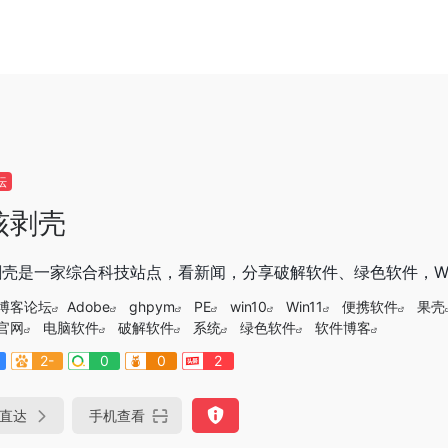
坛
核剥壳
壳是一家综合科技站点，看新闻，分享破解软件、绿色软件，Wi
博客论坛
Adobe
ghpym
PE
win10
Win11
便携软件
果壳
官网
电脑软件
破解软件
系统
绿色软件
软件博客
2-
0
0
2
直达
手机查看