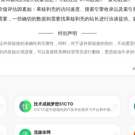
价值评估因素如：果核剥壳的访问速度、搜索引擎收录以及索引
要，一些确切的数据则需要找果核剥壳的站长进行洽谈提供。如
特别声明
外部链接的准确性和完整性，同时，对于该外部链接的指向，不由爱思链池实
的内容如出现违规，可以直接联系网站管理员进行删除，爱思链池不承担
本
技术成就梦想51CTO
51CTO是中国领先的IT技术在线学习平台和中国最大的IT技术社区之一，以服务IT技术人员职业成长为己任，对中国数千万IT技术人员拥有强大的影响力和服务能力。通过技术社区、技术博客和新媒体矩阵等综合产品服务体系，凝聚了2000万+IT技术人员、50万+位技术博主和近千家IT公司的CTO；通过丰富且高质量的IT技术在线教育资源，完整覆盖就业培训、在职提升、认证考试等职业教育领域，分别打造企业培训、个人提升创新产品矩阵，服务IT人才成长。同时，作为华为鸿蒙操作系统合作伙伴，51CTO承担了鸿蒙官方技术社区的运营，全力服务于鸿蒙开发者生态。
流媒体网