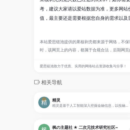
考，建议大家请以爱站数据为准，更多网站
值，最主要还是需要根据您自身的需求以及需
本站爱思链池提供的果核剥壳都来源于网络，不保证
时，该网页上的内容，都属于合规合法，后期网页
爱思链池致力于优质、实用的网络站点资源收集与分享！
相关导航
精灵
精灵是基于人工智能深入挖掘金融信息，以投融资行业大数据和AI智能技术为驱动，为创业项目方与投资方提供一站式大数据服务。精灵已入驻VC/PE投资机构10w+、活跃投资人1w+、优质创业项目60w+。
枫の主题社 ★ 二次元技术研究社区~