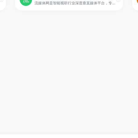
流媒体网是智能视听行业深度垂直媒体平台，专注于IPTV、OTT、DVB、5G、长/短视频等流媒体技术应用领域，见证了国内电视新媒体的成长，并正记录、连接、洞见、引领着中国智能视听产业的发展！