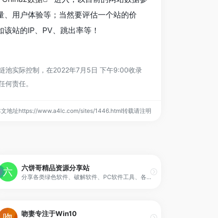
量、用户体验等；当然要评估一个站的价
该站的IP、PV、跳出率等！
际控制，在2022年7月5日 下午9:00收录
任何责任。
文地址https://www.a4lc.com/sites/1446.html转载请注明
六饼哥精品资源分享站
分享各类绿色软件、破解软件、PC软件工具、各类Android、IOS软件和工具、分享技术教程、手机电脑玩机小技巧、音乐资源、电影资源、学习教程资源、学习资料、服务器、虚拟主机、免费源码、域名分享、各类流量活动、限时活动、薅羊毛活动、各类办公软件、效率软件、系统工具等等资源，欢迎访问！
吻妻专注于Win10