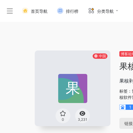
首页导航
排行榜
分类导航
博客论
中国
果
果核剥
标签：
核软件
1
0
3,231
链接