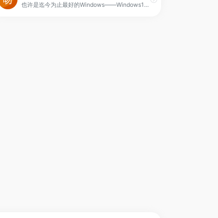
也许是迄今为止最好的Windows——Windows10,现已推出吻妻优化作品,一如既往的品质更稳定更好用的win10纯净版系统欢迎你下载体验。