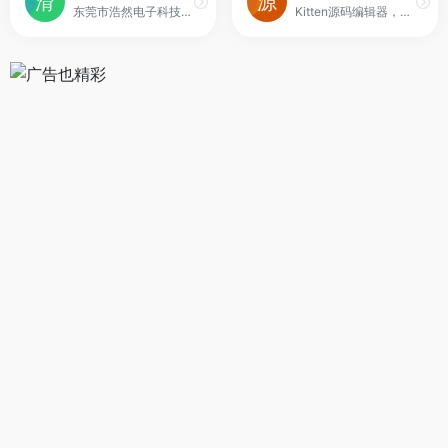
东莞市浩然电子科技有限公司是一家生产开关厂家,插座厂家,主营:拨动开关,船型开关,滑动开关,轻触开关,DC电源插座等,滑动开关厂家,拨动开关厂家,开关厂家服务热线:0769-86592023/黄先生.
Kitten源码编辑器，是编程猫公司开发的图形化编程工具，简单易懂地创造属于你的游戏、故事、动画、应用程序...