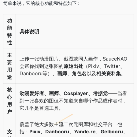
简单来说，它的核心功能和特点如下：
功
能
具体说明
特
性
主
上传一张动漫图片、截图或同人画作，SauceNAO
要
会帮你找到这张图的
原始出处
（Pixiv、Twitter、
用
Danbooru等）、
画师
、
角色名
以及
相关资料集
。
途
核
动漫爱好者、画师、Cosplayer、考据党
——当看
心
到一张喜欢的图但不知道来自哪个作品或作者时，
用
它几乎是首选工具。
户
覆盖了绝大多数主流二次元图库和社交平台，包
支
括：
Pixiv
、
Danbooru
、
Yande.re
、
Gelbooru
、