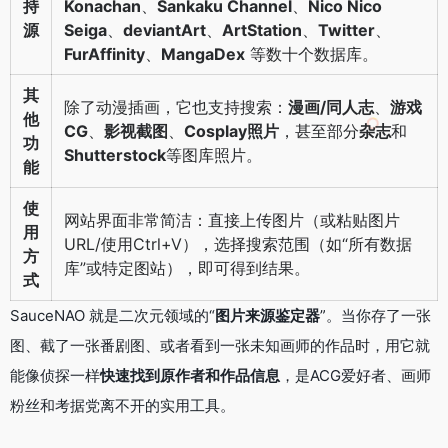
持
Konachan
、
Sankaku Channel
、
Nico Nico
源
Seiga
、
deviantArt
、
ArtStation
、
Twitter
、
FurAffinity
、
MangaDex
等数十个数据库。
其
除了动漫插画，它也支持搜索：
漫画/同人志
、
游戏
他
CG
、
影视截图
、
Cosplay照片
，甚至部分
杂志
和
功
Shutterstock
等图库照片。
能
使
网站界面非常简洁：直接上传图片（或粘贴图片
用
URL/使用Ctrl+V），选择搜索范围（如“所有数据
方
库”或特定图站），即可得到结果。
式
SauceNAO 就是二次元领域的“
图片来源鉴定器
”。当你存了一张
图、截了一张番剧图、或者看到一张未知画师的作品时，用它就
能像侦探一样
快速找到原作者和作品信息
，是ACG爱好者、画师
粉丝和考据党离不开的实用工具。