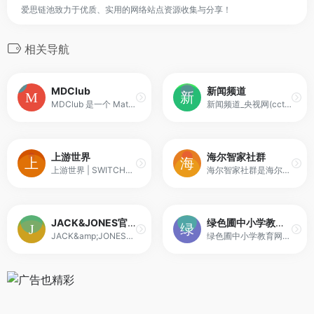
爱思链池致力于优质、实用的网络站点资源收集与分享！
相关导航
MDClub
新闻频道
MDClub 是一个 Material Design 设计风格的开源社区系统；它支持响应式，自动适配手机和 PC；超级轻量级，CSS + JavaScript 仅 98KB；能自动适配暗色模式；通过首屏服务端渲染，次屏前端渲染，完美兼顾 SEO 和用户体验；使用了自主开发的富文本编辑器；提供规范的 Restful API 接口和 JavaScript SDK
新闻频道_央视网(cctv.com)
上游世界
海尔智家社群
上游世界 | SWITCH游戏下载 | PS4游戏下载 | SWITCH中文游戏
海尔智家社群是海尔为广大家电用户打造的专业交互平台。在智家社群不但有达人教你选购家电，专家在线互动答疑，用户分享家电使用心得，还可以参与多种活动，在互动中赚积分换丰富礼品。海尔智家社群将秉承海尔理念为广大家电用户提供全新的服务体验！
JACK&JONES官方购物网站
绿色圃中小学教育网
JACK&amp;JONES官方购物网站
绿色圃中小学教育网为义务教育打造免费的绿色教学课件网，提供各科试卷PPT课件教案作文等免费下载，是中小学教育资源网类的优秀网站，老师、家长、学生的好帮手！