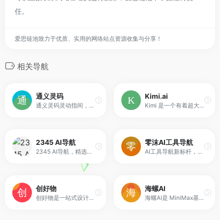
任。
爱思链池致力于优质、实用的网络站点资源收集与分享！
相关导航
通义灵码
Kimi.ai
通义灵码灵动指间，快码加编，你的智能编码助手|基于通义大模型，提供代码智能生成、研发智能问答能力
Kimi 是一个有着超大“内存”的智能助手，可以一口气读完二十万字的小说，还会上网冲浪，快来跟他聊聊吧 | Kimi.ai - Moonshot AI 出品的智能助手
2345 AI导航
零沫AI工具导航
2345 AI导航，精选免费好用的人工智能工具箱。专注于全球优质AI产品、教程和资源分享。涵盖了AI绘画，AI游戏，AI视频，AI网址大全，AI工具软件，AI搜索、AI写作、AI剪辑、AI动画、AI3D、AI游戏、AI营销等等。持续关注技术及行业动态，优质内容持续更新。
AI工具导航新标杆，探索全球实用AI工具
创好物
海螺AI
创好物是一站式设计创意+线下物料定制平台，用户可通过海量免费模板和AI智能体进行设计创作，然后预览实物效果，最终完成下单。单件定制，套装定制，企业小批量/大批量采购，满足线下营销、品牌周边、宠物周边、应援物料、文创礼品、3D打印、非遗手工等多场景定制需求。涵盖名片、海报、展架、折页、画册、条幅、吧唧、手办、马克杯、冰箱贴、贴纸、亚克力、T恤服饰、各类袋子等众多品类
海螺AI是 MiniMax基于自研的多模态大语言模型为用户打造的AI伙伴，可以帮你智能搜索问答、精准识图解析、沉浸语音通话、专业/创意写作、文档速读总结、还有独家悬浮球功能帮你把琐事化繁为简。10倍速获取信息，10倍速解决问题。从学生到打工人，或者是自由工作者、创作者，不管你是任何角色都可以随时召唤它，上手即用，张嘴就问，无论是AI写作、AI搜题、AI办公、AI翻译、AI编程、AI创作、AI文档总结，还是陪你AI聊天、AI对话、口语陪练、模拟面试。它是你全能的AI助手。