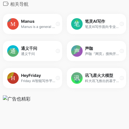
相关导航
Manus
笔灵AI写作
Manus is a general AI agent that turns your thoughts into actions. It excels at various tasks in work and life, getting everything done while you rest.
笔灵AI写作面向专业写作领域的AI写作工具，笔灵AI写作助手包括，ai论文,ai开题报告,ai公文写作,ai商业计划书,文献综述ai生成,ai文献推荐,AI论文摘要，帮助用户在线快速生成。
通义千问
声咖
通义千问
声咖『网页』搜狗开发的在线音频处理工具，支持文本配音、字幕识别、AI降噪、声伴分离、变频变音等功能
HeyFriday
讯飞星火大模型
Friday AI智能写作平台,一键生成高质量原创内容! Friday AI-国内顶尖算法模型,AI自动生成原创文章,60+丰富写作模板,十大写作场景全覆盖,支持改写,续写,扩写,搜索引擎优化,全场景媒体运营神器!
科大讯飞推出的基于星火认知大模型的AI对话产品。