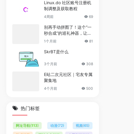
Linux.do 社区账号注册机
制调整及获取教程
4周前
69
别再手动拼图了！这个“一
秒合成”的巡礼神器，让修
图时间归零
1个月前
81
SkrBT是什么
3个月前
308
E站二次元社区｜宅友专属
聚集地
4个月前
500
热门标签
网址导航
(113)
动漫
(72)
视频
(65)