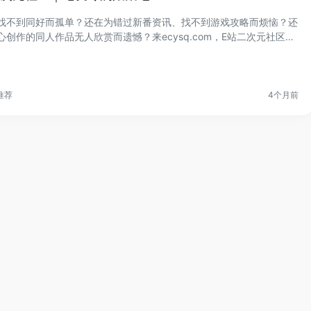
找不到同好而孤单？还在为错过新番资讯、找不到游戏攻略而烦恼？还
心创作的同人作品无人欣赏而遗憾？来ecysq.com，E站二次元社区，
决所...
推荐
4个月前