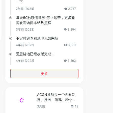
一下
2年前 (2024)
2,267
每天60秒读懂世界-停止运营，更多新
闻欢迎访问本站热点榜
3年前 (2023)
3,294
不定时巡查和清理无效网站
4年前 (2022)
3,381
爱思链池已经改版完成！
4年前 (2022)
3,593
更多
ACGN导航是一个面向动
漫、漫画、游戏、轻小说
及二次元文化爱好者的垂
3周前
43
直领域网址导航站