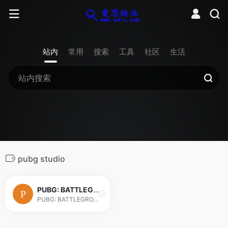
站内
常用
搜索
工具
社区
生活
pubg studio
PUBG: BATTLEGROUNDS
PUBG: BATTLEGROUNDS is a battle royale that pits 100 players against each other. Outplay your opponents to become the lone survivor. Play free now!