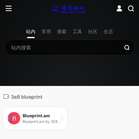
站内
常用
搜索
工具
社区
生活
3e8 blueprint
Blueprint.am
Blueprint.am by 3E8 Robotics — design hardware projects with AI. Generate wiring diagrams, bills of materials, and step-by-step assembly guides from a single prompt.