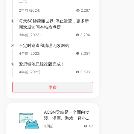
一下
2年前 (2024)
2,267
每天60秒读懂世界-停止运营，更多新
闻欢迎访问本站热点榜
3年前 (2023)
3,294
不定时巡查和清理无效网站
4年前 (2022)
3,381
爱思链池已经改版完成！
4年前 (2022)
3,593
更多
ACGN导航是一个面向动
漫、漫画、游戏、轻小说
及二次元文化爱好者的垂
3周前
47
直领域网址导航站