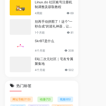
Linux.do 社区账号注册机
制调整及获取教程
4周前
69
别再手动拼图了！这个“一
秒合成”的巡礼神器，让修
图时间归零
1个月前
81
SkrBT是什么
4个月前
308
E站二次元社区｜宅友专属
聚集地
4个月前
502
热门标签
网址导航
(113)
动漫
(72)
视频
(65)